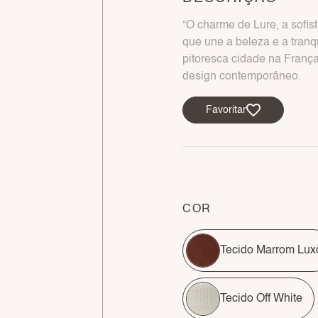
“O charme de Lure, a sofi
que une a beleza e a tranq
pitoresca cidade na França
design contemporâneo.
Favoritar
COR
Tecido Marrom Lux
Tecido Off White